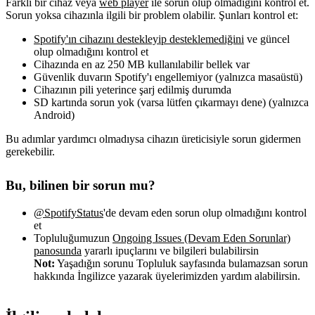
Farklı bir cihaz veya
web player
ile sorun olup olmadığını kontrol et.
Sorun yoksa cihazınla ilgili bir problem olabilir. Şunları kontrol et:
Spotify'ın cihazını destekleyip desteklemediğini
ve güncel
olup olmadığını kontrol et
Cihazında en az 250 MB kullanılabilir bellek var
Güvenlik duvarın Spotify'ı engellemiyor (yalnızca masaüstü)
Cihazının pili yeterince şarj edilmiş durumda
SD kartında sorun yok (varsa lütfen çıkarmayı dene) (yalnızca
Android)
Bu adımlar yardımcı olmadıysa cihazın üreticisiyle sorun gidermen
gerekebilir.
Bu, bilinen bir sorun mu?
@SpotifyStatus
'de devam eden sorun olup olmadığını kontrol
et
Topluluğumuzun
Ongoing Issues (Devam Eden Sorunlar)
panosunda
yararlı ipuçlarını ve bilgileri bulabilirsin
Not:
Yaşadığın sorunu Topluluk sayfasında bulamazsan sorun
hakkında İngilizce yazarak üyelerimizden yardım alabilirsin.