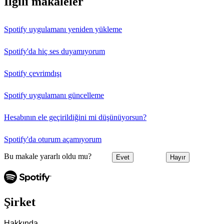
İlgili makaleler
Spotify uygulamanı yeniden yükleme
Spotify'da hiç ses duyamıyorum
Spotify çevrimdışı
Spotify uygulamanı güncelleme
Hesabının ele geçirildiğini mi düşünüyorsun?
Spotify'da oturum açamıyorum
Bu makale yararlı oldu mu?
Evet
Hayır
Şirket
Hakkında