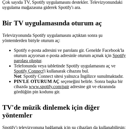
Çok sayıda TV, Spotify uygulamasını destekler. Televizyonundaki
uygulama mağazasına giderek Spotify'ı ara.
Bir TV uygulamasında oturum aç
Televizyonunda Spotify uygulamasını açtıktan sonra şu
yöntemlerden biriyle oturum aç:
Spotify e-posta adresini ve parolanı gir. Genelde Facebook'la
oturum açıyorsan e-posta adresinle oturum açmak için
Spotify
parolası oluştur
.
Telefonunda veya tabletinde Spotify uygulamasını aç ve
Spotify Connect
'i kullanarak cihazını bul.
Not
: Spotify Connect sitesi yalnızca İngilizce sunulmaktadır.
PIN'LE OTURUM AÇ
seçeneğini belirle. Sonra başka bir
cihazda
www.spotify.com/pair
adresine git ve ekranında
gördüğün pin kodunu gir.
TV'de müzik dinlemek için diğer
yöntemler
Spotify'ı televizyonuna bağlamak için şu cihazları da kullanabilirsin: