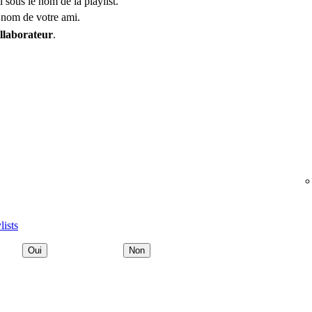
l sous le nom de la playlist.
 nom de votre ami.
llaborateur
.
ists
Oui
Non