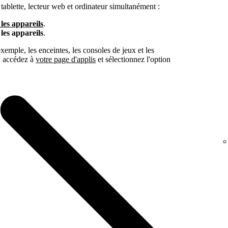
tablette, lecteur web et ordinateur simultanément :
les appareils
.
les appareils
.
exemple, les enceintes, les consoles de jeux et les
s, accédez à
votre page d'applis
et sélectionnez l'option