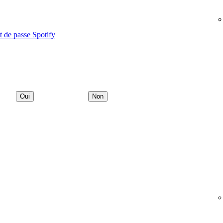
t de passe Spotify
Oui
Non