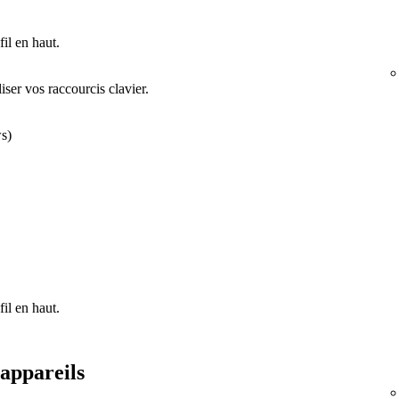
il en haut.
ser vos raccourcis clavier.
s)
il en haut.
 appareils