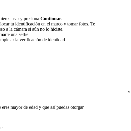
uieres usar y presiona
Continuar
.
locar tu identificación en el marco y tomar fotos. Te
so a la cámara si aún no lo hiciste.
marte una selfie.
mpletar la verificación de identidad.
ue eres mayor de edad y que así puedas otorgar
r.