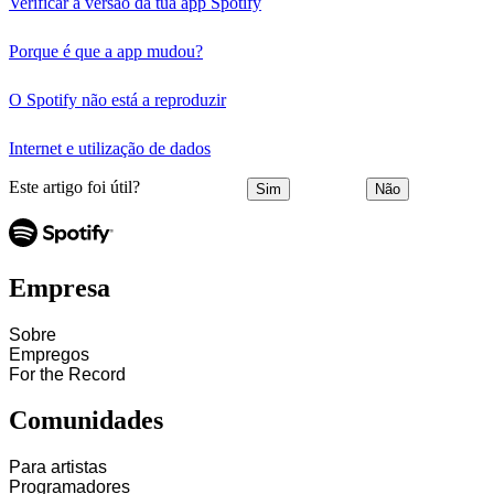
Verificar a versão da tua app Spotify
Porque é que a app mudou?
O Spotify não está a reproduzir
Internet e utilização de dados
Este artigo foi útil?
Sim
Não
Empresa
Sobre
Empregos
For the Record
Comunidades
Para artistas
Programadores