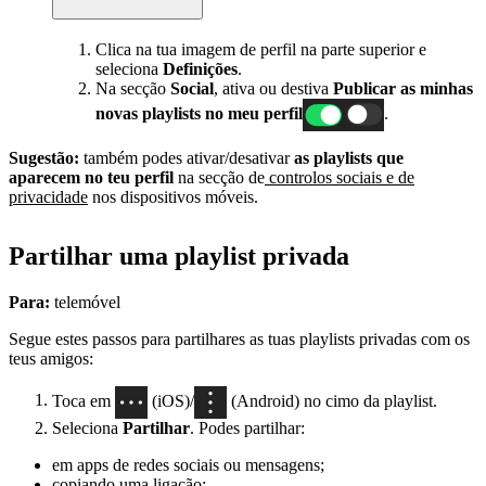
Clica na tua imagem de perfil na parte superior e
seleciona
Definições
.
Na secção
Social
, ativa ou destiva
Publicar as minhas
novas playlists no meu perfil
.
Sugestão:
também podes ativar/desativar
as playlists que
aparecem no teu perfil
na secção de
controlos sociais e de
privacidade
nos dispositivos móveis.
Partilhar uma playlist privada
Para:
telemóvel
Segue estes passos para partilhares as tuas playlists privadas com os
teus amigos:
Toca em
(iOS)/
(Android) no cimo da playlist.
Seleciona
Partilhar
. Podes partilhar:
em apps de redes sociais ou mensagens;
copiando uma ligação;