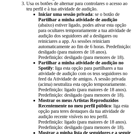
Usa os botões de alternar para controlares o acesso ao
teu perfil e à tua atividade de audição.
Iniciar uma sessão privada
: se o botão de
Partilhar a minha atividade de audição
(abaixo) estiver ligado, podes ativar esta opção
para ocultares temporariamente a tua atividade de
audição dos seguidores até a desligares ou
reiniciares a app. As sessões reiniciam
automaticamente ao fim de 6 horas. Predefinição:
desligado (para maiores de 18 anos).
Predefinição: desligado (para menores de 18).
Partilhar a minha atividade de audição no
Spotify
: liga esta opção para partilhares a tua
atividade de audição com os teus seguidores no
feed da Atividade de amigos. A sessão privada
(acima) neutraliza esta opção temporariamente.
Predefinição: ligado (para maiores de 18 anos).
Predefinição: desligado (para menores de 18).
Mostrar os meus Artistas Reproduzidos
Recentemente no meu perfil público
: liga esta
opção para teres destaques da tua atividade de
audição recente visíveis no teu perfil.
Predefinição: ligado (para maiores de 18 anos).
Predefinição: desligado (para menores de 18).
Mostrar a minha lista de seguidores e a seguir