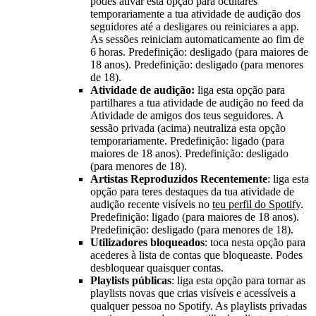
podes ativar esta opção para ocultares
temporariamente a tua atividade de audição dos
seguidores até a desligares ou reiniciares a app.
As sessões reiniciam automaticamente ao fim de
6 horas. Predefinição: desligado (para maiores de
18 anos). Predefinição: desligado (para menores
de 18).
Atividade de audição:
liga esta opção para
partilhares a tua atividade de audição no feed da
Atividade de amigos dos teus seguidores. A
sessão privada (acima) neutraliza esta opção
temporariamente. Predefinição: ligado (para
maiores de 18 anos). Predefinição: desligado
(para menores de 18).
Artistas Reproduzidos Recentemente
: liga esta
opção para teres destaques da tua atividade de
audição recente visíveis no
teu perfil do Spotify
.
Predefinição: ligado (para maiores de 18 anos).
Predefinição: desligado (para menores de 18).
Utilizadores bloqueados
: toca nesta opção para
acederes à lista de contas que bloqueaste. Podes
desbloquear quaisquer contas.
Playlists públicas
: liga esta opção para tornar as
playlists novas que crias visíveis e acessíveis a
qualquer pessoa no Spotify. As playlists privadas