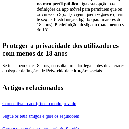
no meu perfil público
: liga esta opção nas
definições da app móvel para permitires que os
ouvintes do Spotify vejam quem segues e quem
te segue. Predefinição: ligado (para maiores de
18 anos). Predefinição: desligado (para menores
de 18).
Proteger a privacidade dos utilizadores
com menos de 18 anos
Se tens menos de 18 anos, consulta um tutor legal antes de alterares
quaisquer definições de
Privacidade e funções sociais
.
Artigos relacionados
Como ativar a audição em modo privado
Segue os teus amigos e gere os seguidores
Gerir e personalizar o teu perfil do Spotify