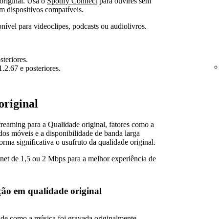
original. Usa o
Spotify Connect
para ouvires sem
m dispositivos compatíveis.
nível para videoclipes, podcasts ou audiolivros.
teriores.
2.67 e posteriores.
original
treaming para a Qualidade original, fatores como a
ados móveis e a disponibilidade de banda larga
orma significativa o usufruto da qualidade original.
net de 1,5 ou 2 Mbps para a melhor experiência de
ção em qualidade original
de como a música foi gravada originalmente.