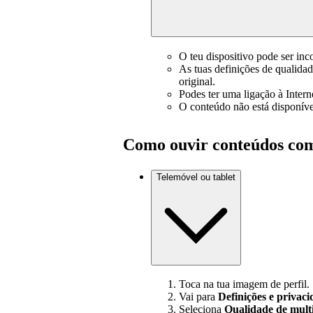
O teu dispositivo pode ser inc
As tuas definições de qualida
original.
Podes ter uma ligação à Interne
O conteúdo não está disponíve
Como ouvir conteúdos co
Telemóvel ou tablet
Toca na tua imagem de perfil.
Vai para
Definições e privac
Seleciona
Qualidade de mult