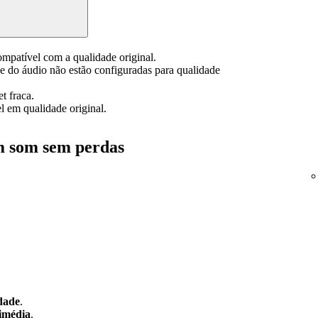
ompatível com a qualidade original.
de do áudio não estão configuradas para qualidade
t fraca.
l em qualidade original.
m som sem perdas
idade
.
imédia
.