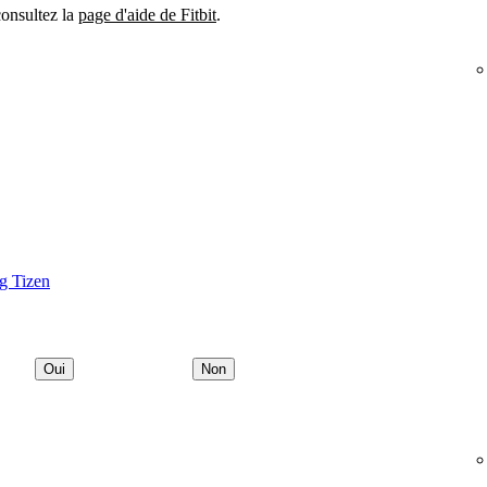
consultez la
page d'aide de Fitbit
.
g Tizen
Oui
Non