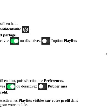
fil en haut.
confidentialité
.
et partage
.
activez
ou désactivez
l'option
Playlists
fil en haut, puis sélectionnez
Préférences
.
tivez
ou désactivez
Publier mes
rofil
.
sactiver les
Playlists visibles sur votre profil
dans
e
sur votre mobile.