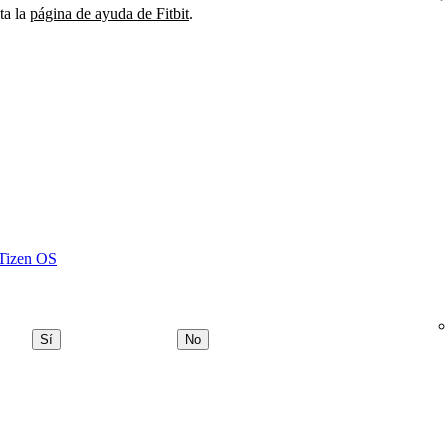
ta la
página de ayuda de Fitbit
.
 Tizen OS
Sí
No