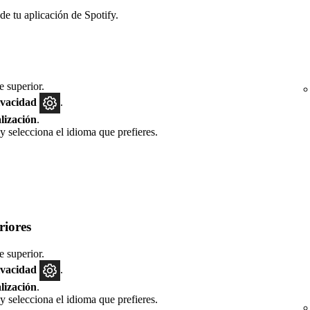
de tu aplicación de Spotify.
e superior.
ivacidad
.
lización
.
y selecciona el idioma que prefieres.
riores
e superior.
ivacidad
.
lización
.
y selecciona el idioma que prefieres.