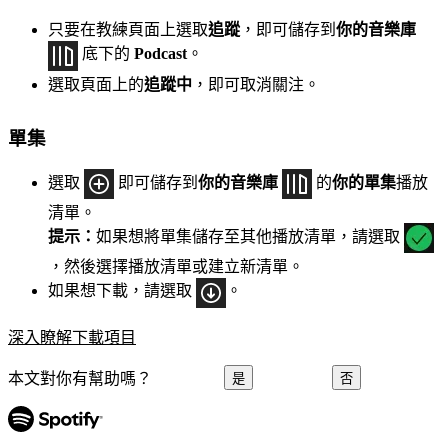
只要在教練頁面上選取
追蹤
，即可儲存到
你的音樂庫
底下的
Podcast
。
選取頁面上的
追蹤中
，即可取消關注。
單集
選取
即可儲存到
你的音樂庫
的
你的單集
播放
清單。
提示：
如果想將單集儲存至其他播放清單，請選取
，然後選擇播放清單或建立新清單。
如果想下載，請選取
。
深入瞭解下載項目
本文對你有幫助嗎？
是
否