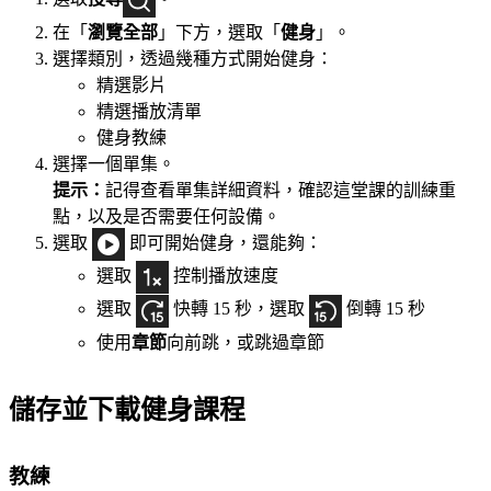
在「
瀏覽全部
」下方，選取「
健身
」。
選擇類別，透過幾種方式開始健身：
精選影片
精選播放清單
健身教練
選擇一個單集。
提示：
記得查看單集詳細資料，確認這堂課的訓練重
點，以及是否需要任何設備。
選取
即可開始健身，還能夠：
選取
控制播放速度
選取
快轉 15 秒，選取
倒轉 15 秒
使用
章節
向前跳，或跳過章節
儲存並下載健身課程
教練