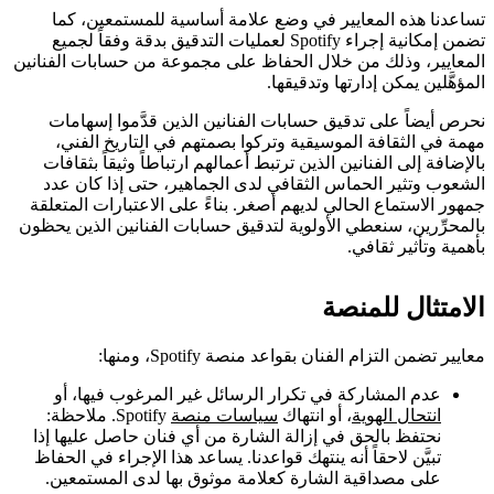
تساعدنا هذه المعايير في وضع علامة أساسية للمستمعين، كما
تضمن إمكانية إجراء Spotify لعمليات التدقيق بدقة وفقاً لجميع
المعايير، وذلك من خلال الحفاظ على مجموعة من حسابات الفنانين
المؤهَّلين يمكن إدارتها وتدقيقها.
نحرص أيضاً على تدقيق حسابات الفنانين الذين قدَّموا إسهامات
مهمة في الثقافة الموسيقية وتركوا بصمتهم في التاريخ الفني،
بالإضافة إلى الفنانين الذين ترتبط أعمالهم ارتباطاً وثيقاً بثقافات
الشعوب وتثير الحماس الثقافي لدى الجماهير، حتى إذا كان عدد
جمهور الاستماع الحالي لديهم أصغر. بناءً على الاعتبارات المتعلقة
بالمحرِّرين، سنعطي الأولوية لتدقيق حسابات الفنانين الذين يحظون
بأهمية وتأثير ثقافي.
الامتثال للمنصة
معايير تضمن التزام الفنان بقواعد منصة Spotify، ومنها:
عدم المشاركة في تكرار الرسائل غير المرغوب فيها، أو
انتحال الهوية
، أو انتهاك
سياسات منصة
Spotify. ملاحظة:
نحتفظ بالحق في إزالة الشارة من أي فنان حاصل عليها إذا
تبيَّن لاحقاً أنه ينتهك قواعدنا. يساعد هذا الإجراء في الحفاظ
على مصداقية الشارة كعلامة موثوق بها لدى المستمعين.