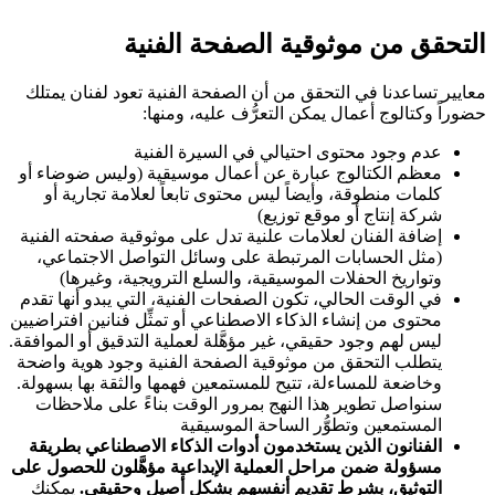
التحقق من موثوقية الصفحة الفنية
معايير تساعدنا في التحقق من أن الصفحة الفنية تعود لفنان يمتلك
حضوراً وكتالوج أعمال يمكن التعرُّف عليه، ومنها:
عدم وجود محتوى احتيالي في السيرة الفنية
معظم الكتالوج عبارة عن أعمال موسيقية (وليس ضوضاء أو
كلمات منطوقة، وأيضاً ليس محتوى تابعاً لعلامة تجارية أو
شركة إنتاج أو موقع توزيع)
إضافة الفنان لعلامات علنية تدل على موثوقية صفحته الفنية
(مثل الحسابات المرتبطة على وسائل التواصل الاجتماعي،
وتواريخ الحفلات الموسيقية، والسلع الترويجية، وغيرها)
في الوقت الحالي، تكون الصفحات الفنية، التي يبدو أنها تقدم
محتوى من إنشاء الذكاء الاصطناعي أو تمثِّل فنانين افتراضيين
ليس لهم وجود حقيقي، غير مؤهَّلة لعملية التدقيق أو الموافقة.
يتطلب التحقق من موثوقية الصفحة الفنية وجود هوية واضحة
وخاضعة للمساءلة، تتيح للمستمعين فهمها والثقة بها بسهولة.
سنواصل تطوير هذا النهج بمرور الوقت بناءً على ملاحظات
المستمعين وتطوُّر الساحة الموسيقية
الفنانون الذين يستخدمون أدوات الذكاء الاصطناعي بطريقة
مسؤولة ضمن مراحل العملية الإبداعية مؤهَّلون للحصول على
التوثيق، بشرط تقديم أنفسهم بشكل أصيل وحقيقي.
يمكنك