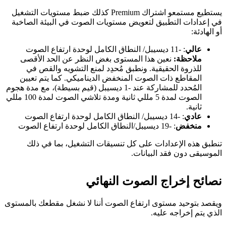
يستطيع مستمعو اشتراك Premium كذلك ضبط مستويات التشغيل
في إعدادات التطبيق لتعويض مستويات الصوت في البيئة الصاخبة
أو الهادئة:
عالي
: -11 ديسيبل/ النطاق الكامل لوحدة ارتفاع الصوت
ملاحظة:
نعين هذا المستوى بغض النظر عن الحد الأقصى
للذروة الحقيقية. ونطبق مُحدِد لمنع التشويه والقص في
المقاطع ذات الصوت المنخفض الديناميكي. كما يتم تعيين
المُحدد للمشاركة عند -1 ديسيبل (قيم بسيطة)، مع مدة هجوم
الصوت لمدة 5 مللي ثانية ومدة تلاشي الصوت لمدة 100 مللي
ثانية.
عادي
: -14 ديسيبل/ النطاق الكامل لوحدة ارتفاع الصوت
منخفض
: -19 ديسيبل/النطاق الكامل لوحدة ارتفاع الصوت
تنطبق هذه الإعدادات على كل تنسيقات التشغيل، بما في ذلك
الموسيقى دون فقد البيانات.
نصائح إخراج الصوت النهائي
ويقصد بتوحيد مستوى ارتفاع الصوت أننا لا نشغل مقطعك بالمستوى
الذي يتم إخراجه عليه.