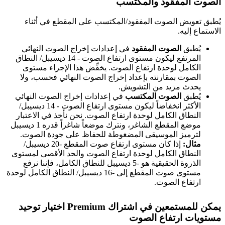
الصوت المفقود والمكتسب
يُطبق تعويض الصوت المفقود/المكتسب على المقطع في أثناء
الاستماع إليه.
يُطبق
الصوت المفقود
في إعدادات إخراج الصوت النهائي
المرتفع ليكون مستوى ارتفاع الصوت - 14 ديسيبل/ النطاق
الكامل لوحدة ارتفاع الصوت. يخفِّض هذا الإجراء مستوى
الصوت بمقارنته بإعداد إخراج الصوت النهائي فحسب، ولا
يحدث مزيد من التشويش.
يُطبق
الصوت المكتسب
في إعدادات إخراج الصوت النهائي
الأكثر انخفاضاً ليكون مستوى ارتفاع الصوت - 14 ديسيبل/
النطاق الكامل لوحدة ارتفاع الصوت. نحن نأخذ في الاعتبار
موضع المقطع الشاغر، ونترك موضعاً شاغراً قدره 1 ديسيبل
لترميز الموسيقى المضغوطة للحفاظ على جودة الصوت.
مثال:
إذا كان مستوى ارتفاع صوت المقطع -20 ديسيبل/
النطاق الكامل لوحدة ارتفاع الصوت والحد الأقصى لمستوى
الذروة الحقيقية هو -5 ديسيبل للنطاق الكامل، فإننا نرفع
مستوى صوت المقطع إلى -16 ديسيبل/ النطاق الكامل لوحدة
ارتفاع الصوت.
يمكن للمستمعين في اشتراك Premium اختيار توحيد
مستويات ارتفاع الصوت