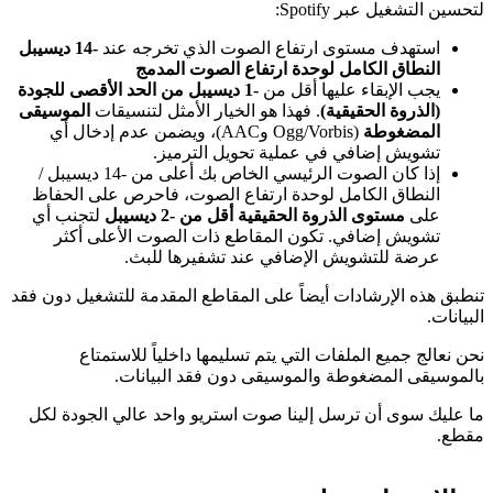
لتحسين التشغيل عبر Spotify:
استهدف مستوى ارتفاع الصوت الذي تخرجه عند
-14 ديسيبل
النطاق الكامل لوحدة ارتفاع الصوت المدمج
يجب الإبقاء عليها أقل من
-1 ديسيبل من الحد الأقصى للجودة
(الذروة الحقيقية)
. فهذا هو الخيار الأمثل لتنسيقات
الموسيقى
المضغوطة
(Ogg/Vorbis وAAC)، ويضمن عدم إدخال أي
تشويش إضافي في عملية تحويل الترميز.
إذا كان الصوت الرئيسي الخاص بك أعلى من -14 ديسيبل /
النطاق الكامل لوحدة ارتفاع الصوت، فاحرص على الحفاظ
على
مستوى الذروة الحقيقية أقل من -2 ديسيبل
لتجنب أي
تشويش إضافي. تكون المقاطع ذات الصوت الأعلى أكثر
عرضة للتشويش الإضافي عند تشفيرها للبث.
تنطبق هذه الإرشادات أيضاً على المقاطع المقدمة للتشغيل دون فقد
البيانات.
نحن نعالج جميع الملفات التي يتم تسليمها داخلياً للاستمتاع
بالموسيقى المضغوطة والموسيقى دون فقد البيانات.
ما عليك سوى أن ترسل إلينا صوت استريو واحد عالي الجودة لكل
مقطع.