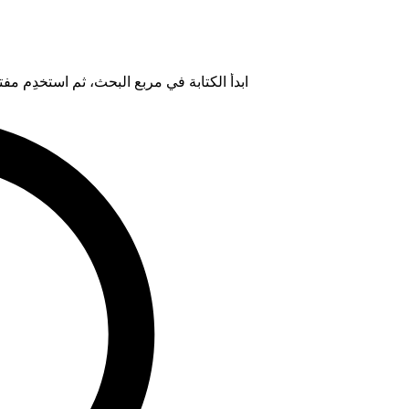
ابدأ الكتابة في مربع البحث، ثم استخدِم مفتاح "Tab" لتحديد خيار من ال