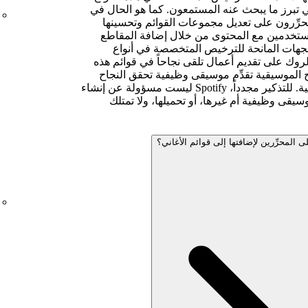
تي تبرز ما يبحث عنه المستمعون. كما هو الحال في
محرِّرون على تعديل مجموعات القوائم وتحسينها
مستخدمين مع المحتوى من خلال إضافة المقاطع
الجهات المانحة للترخيص المتخصصة في أنواع
روك على تقديم أعمال تلقى نجاحاً في قوائم هذه
ج الموسيقية تقدِّم موسيقى وظيفية تحقق النجاح
المنشود في قوائم الموسيقى الوظيفية. للتذكير مجدداً، Spotify ليست مسؤولة عن إنشاء
قى وظيفية أم غيرها، أو تحميلها، ولا تمتلك
لمحرِّرين لإضافتها إلى قوائم الأغاني؟