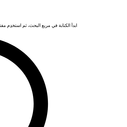
ابدأ الكتابة في مربع البحث، ثم استخدِم مفتاح "Tab" لتحديد خيار من ال