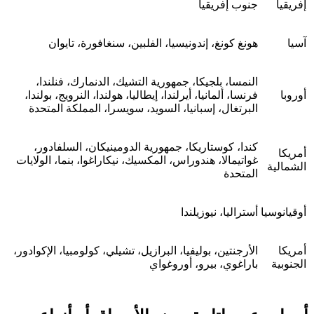
إفريقيا
جنوب إفريقيا
آسيا
هونغ كونغ، إندونيسيا، الفلبين، سنغافورة، تايوان
النمسا، بلجيكا، جمهورية التشيك، الدنمارك، فنلندا،
أوروبا
فرنسا، ألمانيا، أيرلندا، إيطاليا، هولندا، النرويج، بولندا،
البرتغال، إسبانيا، السويد، سويسرا، المملكة المتحدة
كندا، كوستاريكا، جمهورية الدومينيكان، السلفادور،
أمريكا
غواتيمالا، هندوراس، المكسيك، نيكاراغوا، بنما، الولايات
الشمالية
المتحدة
أوقيانوسيا
أستراليا، نيوزيلندا
أمريكا
الأرجنتين، بوليفيا، البرازيل، تشيلي، كولومبيا، الإكوادور،
الجنوبية
باراغوي، بيرو، أوروغواي