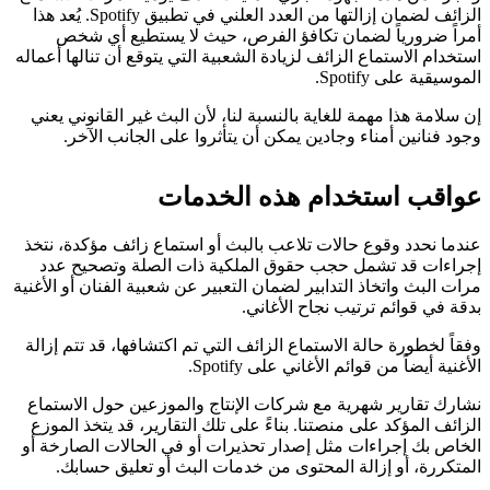
الزائف لضمان إزالتها من العدد العلني في تطبيق Spotify. يُعد هذا
أمراً ضرورياً لضمان تكافؤ الفرص، حيث لا يستطيع أي شخص
استخدام الاستماع الزائف لزيادة الشعبية التي يتوقع أن تنالها أعماله
الموسيقية على Spotify.
إن سلامة هذا مهمة للغاية بالنسبة لنا، لأن البث غير القانوني يعني
وجود فنانين أمناء وجادين يمكن أن يتأثروا على الجانب الآخر.
عواقب استخدام هذه الخدمات
عندما نحدد وقوع حالات تلاعب بالبث أو استماع زائف مؤكدة، نتخذ
إجراءات قد تشمل حجب حقوق الملكية ذات الصلة وتصحيح عدد
مرات البث واتخاذ التدابير لضمان التعبير عن شعبية الفنان أو الأغنية
بدقة في قوائم ترتيب نجاح الأغاني.
وفقاً لخطورة حالة الاستماع الزائف التي تم اكتشافها، قد تتم إزالة
الأغنية أيضاً من قوائم الأغاني على Spotify.
نشارك تقارير شهرية مع شركات الإنتاج والموزعين حول الاستماع
الزائف المؤكد على منصتنا. بناءً على تلك التقارير، قد يتخذ الموزع
الخاص بك إجراءات مثل إصدار تحذيرات أو في الحالات الصارخة أو
المتكررة، أو إزالة المحتوى من خدمات البث أو تعليق حسابك.