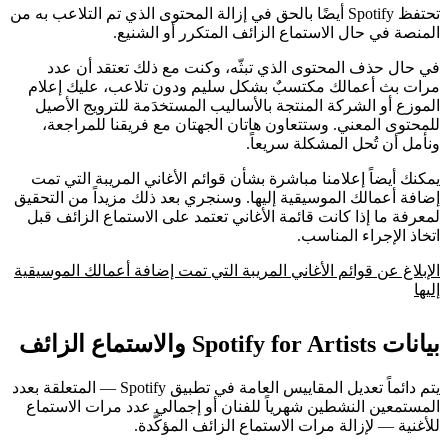
تحتفظ Spotify أيضًا بالحق في إزالة المحتوى الذي تم التلاعب به من
المنصة في حال الاستماع الزائف المتكرر أو الشنيع.
في حال حذف المحتوى الذي تبثّه، وكنت مع ذلك تعتقد أن عدد
مرات بث أعمالك مكتسبٌ بشكل سليم ودون تلاعب، عليك إعلام
الموزع أو الشركة المنتجة بالأساليب المستخدَمة للترويج الأصيل
للمحتوى المعني. وستتعاون هاتان الجهتان مع فريقنا للمراجعة،
ونأمل أن تُحل المشكلة سريعاً.
يمكنك أيضاً إعلامنا مباشرة بشأن قوائم الأغاني المريبة التي تمت
إضافة أعمالك الموسيقية إليها. وسنجري بعد ذلك مزيداً من التحقيق
لمعرفة ما إذا كانت قائمة الأغاني تعتمد على الاستماع الزائف قبل
اتخاذ الإجراء المناسب.
الإبلاغ عن قوائم الأغاني المريبة التي تمت إضافة أعمالك الموسيقية
إليها
بيانات Spotify for Artists والاستماع الزائف
يتم دائماً تعديل المقاييس العامة في تطبيق Spotify — المتعلقة بعدد
المستمعين النشطين شهرياً للفنان أو إجمالي عدد مرات الاستماع
للأغنية — لإزالة مرات الاستماع الزائف المؤكَّدة.