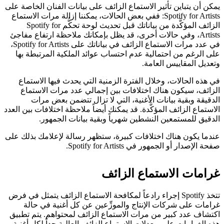
يمكن أن يتباين تأثير الاستماع الزائف على بيانات الفنان الخاصة على
Spotify for Artists: ففي بعض الحالات، يمكننا إزالة مرات الاستماع
الزائف المؤكَّدة من بياناتك قبل تحديث لوحة تحكُّم Spotify for
Artists، وفي حالات أخرى، قد يظل بإمكانك ملاحظة ارتفاع مفاجئ
في عدد مرات الاستماع الزائف في بياناتك على Spotify for Artists،
على الرغم من احتمالية عدم احتساب عوائد الملكية المرتبطة بها
وتعديل المقاييس العامة.
في هذه الحالات، وخلال الفترة الزمنية التي يحدث فيها الاستماع
الزائف، سيكون هناك اختلافات بين إجمالي عدد مرات الاستماع
الدقيقة وبقية بيانات الأغنية، التي لا تزال تتضمن بعض مرات
الاستماع الزائف المؤكَّدة. قد يمكنك أيضاً ملاحظة اختلافات بين العدد
الدقيق للمستمعين النشطين شهرياً وبقية بيانات الجمهور.
عندما يكون هناك اختلافات كبيرة، ستظهر رسالة لإعلامك بذلك على
صفحة الإصدار أو الجمهور في Spotify for Artists.
غرامات الاستماع الزائف
تتخذ Spotify إجراء رادعاً لمكافحة الاستماع الزائف يتمثل في فرض
غرامات على شركات الإنتاج والموزِّعين عن كل أغنية في حالة
اكتشاف عدد كبير من مرات الاستماع الزائف لمحتواهم. يتم تطبيق
هذه الغرامات على معدلات الاستماع الزائف العالية جداً لكل أغنية