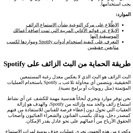
يجب استخدامها.
الموارد:
الاطِّلاع على مركز التوعية بشأن الاستماع الزائف
الإبلاغ عن قوائم الأغاني المريبة التي تمت إضافة أعمالك
الموسيقية إليها
التعرف على كيفية استخدام أدوات Spotify ومواردها لكسب
متابعين حقيقيين
طريقة الحماية من البث الزائف على Spotify
البث الزائف هو البث الذي لا يعكس معدل رغبة المستمعين
الحقيقية، ويتضمن أي محاولة تلاعب بـ Spotify باستخدام العمليات
المؤتمتة (مثل روبوتات أو برامج نصية).
نحن نوفر موارد ونجري أبحاثاً هندسية مهمة للكشف عن أي نشاط
استماع زائف والحد منه وإزالته من Spotify، والهدف هو إزالة
العقبات التي تحول دون إعطاء فرصة للفنانين للاستفادة من فنهم
كمصدر دخل، وبذلك يكسب الفنانون والشعراء الغنائيون وأصحاب
الحقوق الأرباح من أعمالهم على نحو عادل بقدر الإمكان.
وكجزء من هذه الجهود، نجري عمليات حذف يومية لمرات الاستماع