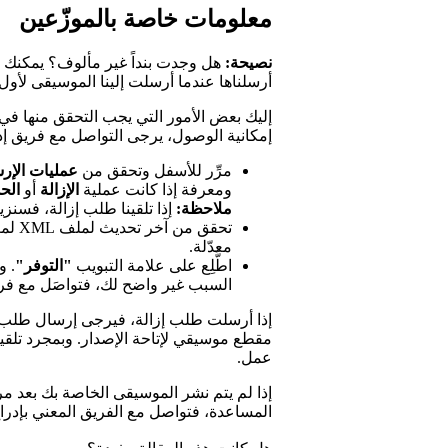
معلومات خاصة بالموزّعين
نصيحة:
هل وجدت بنداً غير مألوف؟ يمكنك 
أرسلناها عندما أرسلت إلينا الموسيقى لأول
إمكانية الوصول، يرجى التواصل مع فريق إ
مرِّر للأسفل وتحقق من
عمليات الإر
ومعرفة إذا كانت عملية
الإزالة
أو
الح
ملاحظة:
إذا تلقينا طلب إزالة، فسنز
تحقق من آخر تحديث لملف XML لمعرفة ما إذا كان يتضمن طلب
معدّلة.
اطَّلِع على علامة التبويب
"التوفر"
. و
السبب غير واضح لك، فتواصَل مع فري
إذا أرسلت طلب إزالة، فيرجى إرسال طلب 
مقطع موسيقي لإتاحة الإصدار. وبمجرد تل
عمل.
إذا لم يتم نشر الموسيقى الخاصة بك بعد م
المساعدة، فتواصل مع الفريق المعني بإدرا