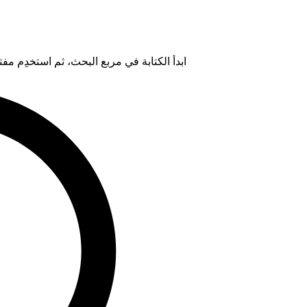
ابدأ الكتابة في مربع البحث، ثم استخدِم مفتاح "Tab" لتحديد خيار من ال