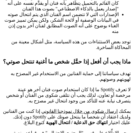
كان القائم بالتحميل
يتظاهر
بأنه فنان أو يقدِّم نفسه على أنه
"إصدار يعمل بالذكاء الاصطناعي" بصوت هذا الفنان
الإصدارات التي لا تتضمن اسم الفنان الذي يتم انتحال صوته
في البيانات الوصفية أو لائحة الشكر، ولكن يمكن تمييز صوت
الغناء بوضوح على أنه الصوت المطابق لفنان آخر بدون إذن
منه
توجد بعض الاستثناءات من هذه السياسة، مثل أشكال معينة من
المحاكاة الساخرة.
ماذا يجب أن أفعل إذا حمَّل شخص ما أغنية تنتحل صوتي؟
تهدف سياساتنا إلى حماية الفنانين من الاستخدام غير المصرَح به
لهويتهم وصوتهم.
لا تعرف Spotify ما إذا كان استخدام صوت فنان آخر هو عينة
مرخصة أو تعاون، لذلك يجب أن نتلقى شكوى من الفنان أو شخص
يتصرف نيابة عنه للتأكد من وجود انتحال غير مصرَح به.
يمكنك
إرسال شكوى من خلال نموذجنا القانوني
إذا كنت من الفنانين
ولديك اعتقاد أن شخصاً ما ينتحل صوتك على Spotify دون إذنك.
عليك اختيار
انتهاك حق الدعاية / انتحال الهوية
كنوع البلاغ.
يرجى
الاطِّلاع على قسم "المحتوى الاحتيالي" في قواعد منصة