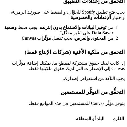
التحقق من إعدادات التطبيق
يجب فتح تطبيق Spotify للجوَّال، والضغط على صورتك الرمزية،
واختيار
الإعدادات والخصوصية
:
من
توفير البيانات والاستماع بدون إنترنت
، يجب ضبط
وضعية
Data Saver
على "غير مفعَّل".
من
المحتوى والعرض
، يجب تفعيل
مؤثِّرات Canvas
.
التحقق من ملكية الأغنية (شركات الإنتاج فقط)
إذا كانت لديك حقوق مشترَكة لمقطع ما، يمكنك إضافة مؤثِّرات
Canvas إلى الإصدارات التي لديك حقوق ملكيتها فقط.
يجب التأكد من استعراض إصدارك.
التحقُّق من التوفُّر للمستمعين
يتوفر مؤثِّر Canvas للمستمعين في هذه المواقع فقط:
القارة
البلد أو المنطقة