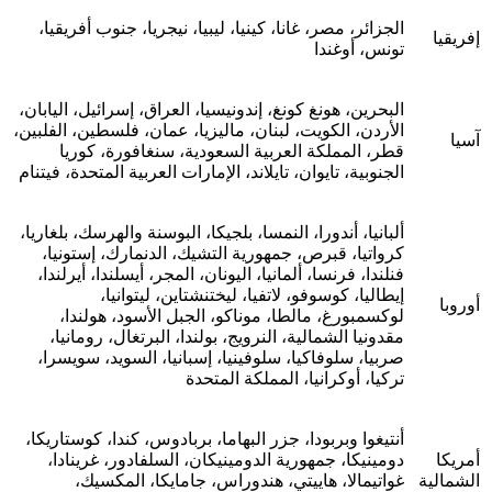
الجزائر، مصر، غانا، كينيا، ليبيا، نيجريا، جنوب أفريقيا،
إفريقيا
تونس، أوغندا
البحرين، هونغ كونغ، إندونيسيا، العراق، إسرائيل، اليابان،
الأردن، الكويت، لبنان، ماليزيا، عمان، فلسطين، الفلبين،
آسيا
قطر، المملكة العربية السعودية، سنغافورة، كوريا
الجنوبية، تايوان، تايلاند، الإمارات العربية المتحدة، فيتنام
ألبانيا، أندورا، النمسا، بلجيكا، البوسنة والهرسك، بلغاريا،
كرواتيا، قبرص، جمهورية التشيك، الدنمارك، إستونيا،
فنلندا، فرنسا، ألمانيا، اليونان، المجر، أيسلندا، أيرلندا،
إيطاليا، كوسوفو، لاتفيا، ليختنشتاين، ليتوانيا،
أوروبا
لوكسمبورغ، مالطا، موناكو، الجبل الأسود، هولندا،
مقدونيا الشمالية، النرويج، بولندا، البرتغال، رومانيا،
صربيا، سلوفاكيا، سلوفينيا، إسبانيا، السويد، سويسرا،
تركيا، أوكرانيا، المملكة المتحدة
أنتيغوا وبربودا، جزر البهاما، بربادوس، كندا، كوستاريكا،
أمريكا
دومينيكا، جمهورية الدومينيكان، السلفادور، غرينادا،
الشمالية
غواتيمالا، هاييتي، هندوراس، جامايكا، المكسيك،