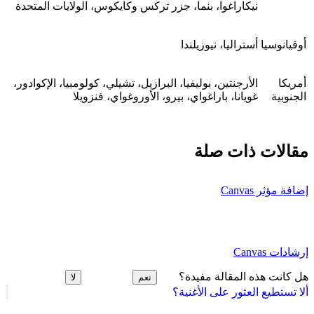
نيكاراغوا، بنما، جزر تركس وكايكوس، الولايات المتحدة
أوقيانوسيا
أستراليا، نيوزيلندا
أمريكا
الأرجنتين، بوليفيا، البرازيل، تشيلي، كولومبيا، الإكوادور،
الجنوبية
غويانا، باراغواي، بيرو، الأوروغواي، فنزويلا
مقالات ذات صلة
إضافة مؤثر Canvas
إرشادات Canvas
هل كانت هذه المقالة مفيدة؟
نعم
لا
ألا تستطيع العثور على الأغنية؟