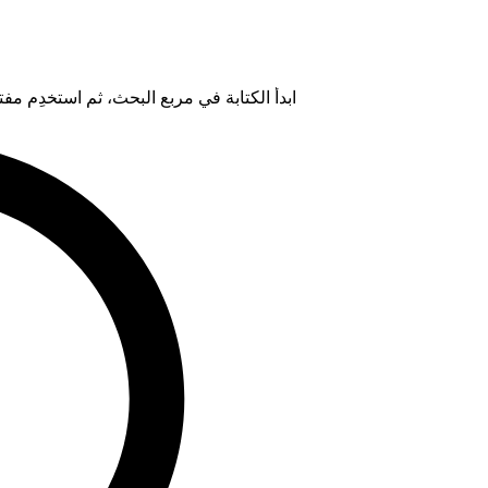
ابدأ الكتابة في مربع البحث، ثم استخدِم مفتاح "Tab" لتحديد خيار من ال