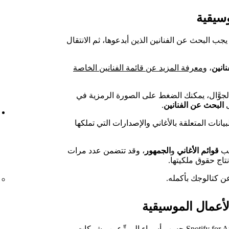
سيقية
جب البحث عن الفنانين الذين أبدعوها، ثم الانتقال
نانين
، و
معرفة المزيد عن قائمة الفنانين الخاصة
Spotify for Artists على الجوَّال، يمكنك الضغط على الصورة الرمزية في
ى
البحث عن الفنانين
.
يانات المتعلقة بالأغاني والإصدارات التي تملكها
ويب
قوائم الأغاني
و
الجمهور
، وقد تتضمن عدد مرات
نتاج حقوق ملكيتها.
عن كتالوجك بأكمله.
 الأعمال الموسيقية
يتم تصميم الكتالوج الذي يظهر لك في Spotify for Artists حسب أسماء الموزِّعين وشركات