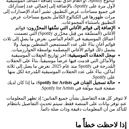
كتالوج Spotify، أو العام الذي تمت إضافة أعمالك الموسيقية
لأول مرة على Spotify، بالإضافة إلى إجمالي عدد إصداراتك
في جميع مساحات عرض التطبيق. تشير أعداد الإصدارات إلى
مرات ظهورها في الكتالوج الكامل بجميع مساحات عرض
التطبيق باستثناء المجموعات.
الإضافة إلى قوائم الأغاني التي نسَّقها المحرِّرون:
قوائم
الأغاني (المنسَّقة من قِبل محرِّري Spotify) التي تضمنت
أعمالك الموسيقية في العام الماضي. نعرض ما يصل إلى ثلاث
قوائم أغانٍ بناءً على عدد المستمعين النشطين يومياً، ولا
يشمل ذلك قوائم الأغاني المصمَّمة بواسطة الخوارزميات.
سِجل الحفلات الموسيقية:
آخر تواريخ الحفلات الموسيقية
والأماكن التي قدمت فيها عرضاً موسيقياً، بناءً على الحفلات
المُدرجة في Spotify منذ عام 2025. نعرض ما يصل إلى ثلاثة
أماكن، بناءً على عدد الحفلات الموسيقية المُدرجة لكل منها
على Spotify.
حالة تسجيل الفنان في Spotify for Artists:
ما إذا كان لديك
صفحة فنية موثَّقة في Spotify for Artists.
لا تتوفر كل هذه التفاصيل بشأن جميع الفنانين؛ إذ تظهر المعلومات
عند توفر بيانات على المنصة فقط. سيتم تحديث التفاصيل بانتظام
للتأكد من أن المعلومات دقيقة وذات صلة دائماً.
إذا لاحظت خطأً ما