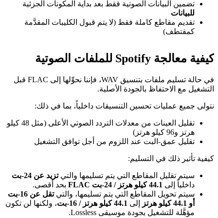
تضمين البيانات الصوتية فقط بعد بداية المكونات الجزئية
للبيانات
تقديم مقاطع كاملة فقط (لا يتم قبول الكليبات المقدَّمة
كمقتطف)
كيفية معالجة Spotify للملفات الصوتية
في حالة تسليم ملفات بتنسيق WAV، فإننا نحوِّلها إلى FLAC قبل
التشغيل مع الاحتفاظ بالجودة الأصلية.
نتولى جميع عمليات تحسين التنسيقات داخلياً، بما في ذلك:
تقليل العينات من معدلات التردد الصوتي الأعلى (مثل 48 كيلو
هرتز و96 كيلو هرتز)
تقليل عمق‑البت عند اللزوم من أجل توافق التشغيل
كيفية تأثير ذلك في التسليم:
سيتم تقليل المقاطع التي يتم تسليمها والتي
تزيد عن 24‑بت
داخلياً إلى
44.1 كيلو هرتز / 24‑بت FLAC
بحد أقصى.
سيتم تحويل المقاطع التي يتم تسليمها، والتي
تقل عن 16‑بت
أو 44.1 كيلو هرتز
إلى
44.1 كيلو هرتز / 16‑بت
، ولكنها لن تكون
مؤهَّلة للتشغيل بجودة موسيقى Lossless.