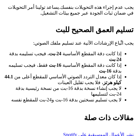
يجب عدم إجراء هذه التحويلات بنفسك.يساعد تولينا أمر التحويلات
في ضمان ثبات الجودة عبر جميع بيئات التشغيل.
تسليم العمق الصحيح للبت
يجب اتِّباع الإرشادات الآتية عند تسليم ملفك الصوتي:
إذا كانت دقة المقطع الأساسية
24‑بت
، فيجب تسليمه بدقة
24‑بت
إذا كانت دقة المقطع الأساسية
16‑بت
فقط، فيجب تسليمه
بدقة
16‑بت
إذا كان معدل التردد الصوتي الأساسي للمقطع أعلى من
44.1
كيلو هرتز
، فلا يجب تقليل العينات
لا يجب إنشاء نسخة بدقة 16‑بت من نسخة رئيسية بدقة
24‑بت لتسليمها
لا يجب تسليم نسختين بدقة 16‑بت و24‑بت للمقطع نفسه
مقالات ذات صلة
نشر الأعمال الموسيقية على Spotify