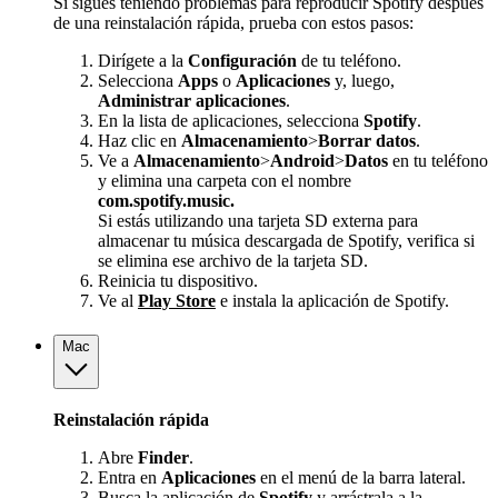
Si sigues teniendo problemas para reproducir Spotify después
de una reinstalación rápida, prueba con estos pasos:
Dirígete a la
Configuración
de tu teléfono.
Selecciona
Apps
o
Aplicaciones
y, luego,
Administrar aplicaciones
.
En la lista de aplicaciones, selecciona
Spotify
.
Haz clic en
Almacenamiento
>
Borrar datos
.
Ve a
Almacenamiento
>
Android
>
Datos
en tu teléfono
y elimina una carpeta con el nombre
com.spotify.music.
Si estás utilizando una tarjeta SD externa para
almacenar tu música descargada de Spotify, verifica si
se elimina ese archivo de la tarjeta SD.
Reinicia tu dispositivo.
Ve al
Play Store
e instala la aplicación de Spotify.
Mac
Reinstalación rápida
Abre
Finder
.
Entra en
Aplicaciones
en el menú de la barra lateral.
Busca la aplicación de
Spotify
y arrástrala a la