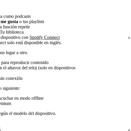
ca como podcasts
 me gusta
o tus playlists
 función repetir
Tu biblioteca
 dispositivo con
Spotify Connect
nect solo está disponible en inglés.
un lugar a otro.
j para reproducir contenido
 el altavoz del reloj (solo en dispositivos
sin conexión
 siguiente:
escuchar en modo offline
remium
egún el modelo del dispositivo.
S