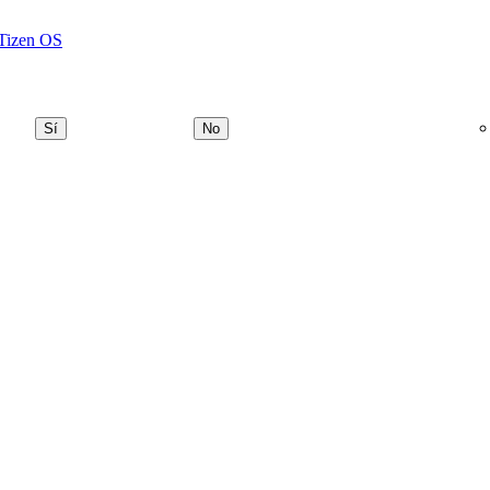
 Tizen OS
Sí
No