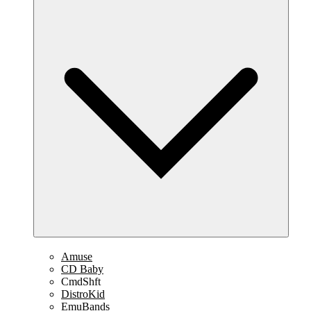
Amuse
CD Baby
CmdShft
DistroKid
EmuBands