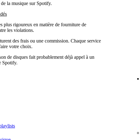
 de la musique sur Spotify.
ndés
es plus rigoureux en matière de fourniture de
re les violations.
acturent des frais ou une commission. Chaque service
aire votre choix.
ison de disques fait probablement déjà appel à un
r Spotify.
playlists
usique