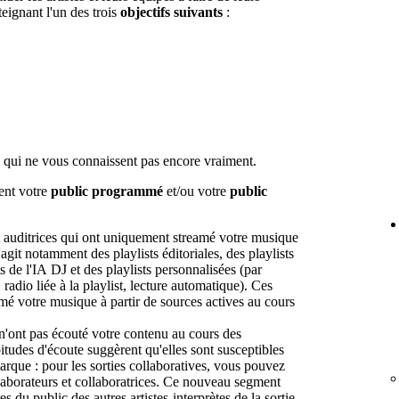
teignant l'un des trois
objectifs suivants
:
 qui ne vous connaissent pas encore vraiment.
lent votre
public programmé
et/ou votre
public
et auditrices qui ont uniquement streamé votre musique
agit notamment des playlists éditoriales, des playlists
s de l'IA DJ et des playlists personnalisées (par
adio liée à la playlist, lecture automatique). Ces
eamé votre musique à partir de sources actives au cours
n'ont pas écouté votre contenu au cours des
itudes d'écoute suggèrent qu'elles sont susceptibles
rque : pour les sorties collaboratives, vous pouvez
llaborateurs et collaboratrices. Ce nouveau segment
du public des autres artistes-interprètes de la sortie,