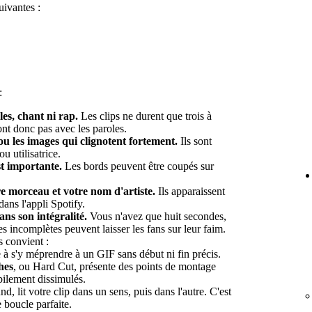
uivantes :
:
es, chant ni rap.
Les clips ne durent que trois à
ont donc pas avec les paroles.
ou les images qui clignotent fortement.
Ils sont
ou utilisatrice.
st importante.
Les bords peuvent être coupés sur
re morceau et votre nom d'artiste.
Ils apparaissent
ans l'appli Spotify.
ns son intégralité.
Vous n'avez que huit secondes,
es incomplètes peuvent laisser les fans sur leur faim.
s convient :
à s'y méprendre à un GIF sans début ni fin précis.
hes
, ou Hard Cut, présente des points de montage
abilement dissimulés.
d, lit votre clip dans un sens, puis dans l'autre. C'est
 boucle parfaite.