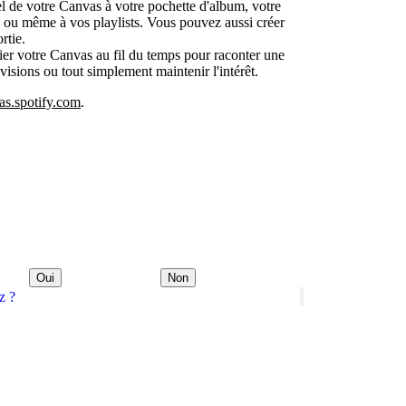
l de votre Canvas à votre pochette d'album, votre
te ou même à vos playlists. Vous pouvez aussi créer
rtie.
r votre Canvas au fil du temps pour raconter une
 visions ou tout simplement maintenir l'intérêt.
as.spotify.com
.
Oui
Non
z ?