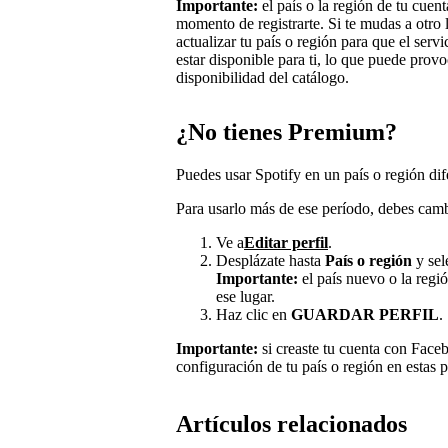
Importante:
el país o la región de tu cuen
momento de registrarte. Si te mudas a otro 
actualizar tu país o región para que el ser
estar disponible para ti, lo que puede provo
disponibilidad del catálogo.
¿No tienes Premium?
Puedes usar Spotify en un país o región dif
Para usarlo más de ese período, debes camb
Ve a
Editar perfil
.
Desplázate hasta
País o región
y sel
Importante:
el país nuevo o la regi
ese lugar.
Haz clic en
GUARDAR PERFIL
.
Importante:
si creaste tu cuenta con Face
configuración de tu país o región en estas 
Artículos relacionados