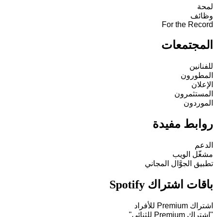
لمحة
وظائف
For the Record
المجتمعات
للفنانين
المطورون
الإعلان
المستثمرون
الموردون
روابط مفيدة
الدعم
مشغّل الويب
تطبيق الجوَّال المجاني
باقات اشتراك Spotify
اشتراك Premium للأفراد
"اشتراك Premium للثنائي"