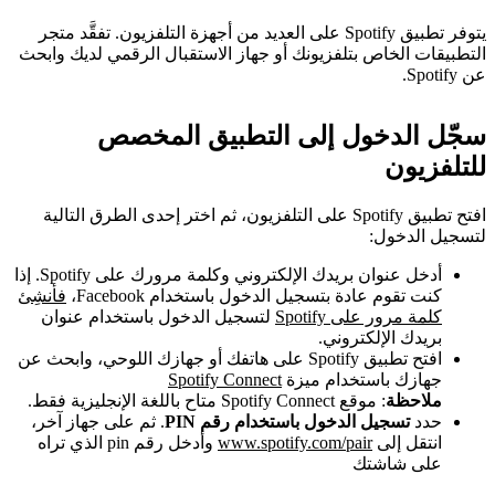
يتوفر تطبيق Spotify على العديد من أجهزة التلفزيون. تفقَّد متجر
التطبيقات الخاص بتلفزيونك أو جهاز الاستقبال الرقمي لديك وابحث
عن Spotify.
سجّل الدخول إلى التطبيق المخصص
للتلفزيون
افتح تطبيق Spotify على التلفزيون، ثم اختر إحدى الطرق التالية
لتسجيل الدخول:
أدخل عنوان بريدك الإلكتروني وكلمة مرورك على Spotify. إذا
كنت تقوم عادة بتسجيل الدخول باستخدام Facebook،
فأنشِئ
كلمة مرور على Spotify
لتسجيل الدخول باستخدام عنوان
بريدك الإلكتروني.
افتح تطبيق Spotify على هاتفك أو جهازك اللوحي، وابحث عن
جهازك باستخدام ميزة
Spotify Connect
ملاحظة
: موقع Spotify Connect متاح باللغة الإنجليزية فقط.
حدد
تسجيل الدخول باستخدام رقم PIN
. ثم على جهاز آخر،
انتقل إلى
www.spotify.com/pair
وأدخل رقم pin الذي تراه
على شاشتك