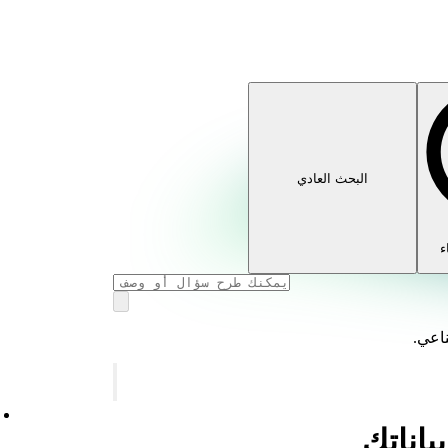
البحث العادي
ء
ناعي.
اناتك