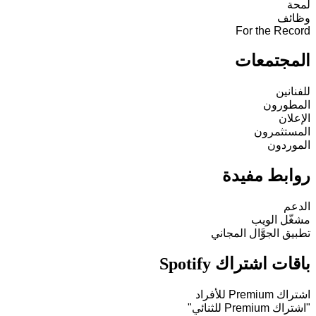
لمحة
وظائف
For the Record
المجتمعات
للفنانين
المطورون
الإعلان
المستثمرون
الموردون
روابط مفيدة
الدعم
مشغّل الويب
تطبيق الجوَّال المجاني
باقات اشتراك Spotify
اشتراك Premium للأفراد
"اشتراك Premium للثنائي"