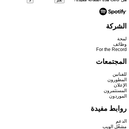
نعم
لا
الشركة
لمحة
وظائف
For the Record
المجتمعات
للفنانين
المطورون
الإعلان
المستثمرون
الموردون
روابط مفيدة
الدعم
مشغّل الويب