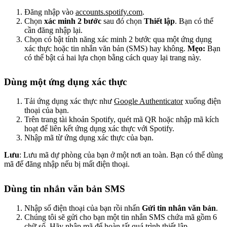
Đăng nhập vào
accounts.spotify.com
.
Chọn
xác minh 2 bước
sau đó chọn
Thiết lập
. Bạn có thể
cần đăng nhập lại.
Chọn có bật tính năng xác minh 2 bước qua một ứng dụng
xác thực hoặc tin nhắn văn bản (SMS) hay không.
Mẹo:
Bạn
có thể bật cả hai lựa chọn bằng cách quay lại trang này.
Dùng một ứng dụng xác thực
Tải ứng dụng xác thực như
Google Authenticator
xuống điện
thoại của bạn.
Trên trang tài khoản Spotify, quét mã QR hoặc nhập mã kích
hoạt để liên kết ứng dụng xác thực với Spotify.
Nhập mã từ ứng dụng xác thực của bạn.
Lưu
: Lưu mã dự phòng của bạn ở một nơi an toàn. Bạn có thể dùng
mã để đăng nhập nếu bị mất điện thoại.
Dùng tin nhắn văn bản SMS
Nhập số điện thoại của bạn rồi nhấn
Gửi tin nhắn văn bản
.
Chúng tôi sẽ gửi cho bạn một tin nhắn SMS chứa mã gồm 6
chữ số. Hãy nhập mã để hoàn tất quá trình thiết lập.