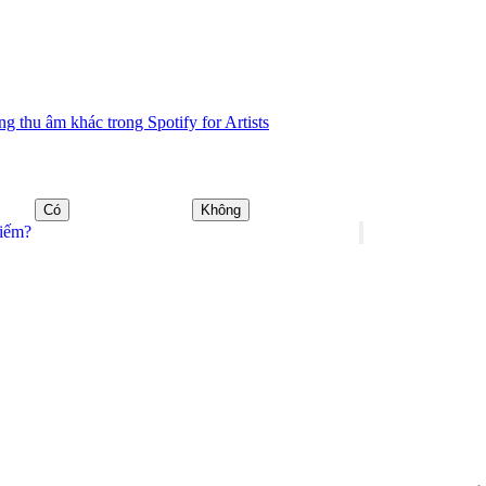
 thu âm khác trong Spotify for Artists
Có
Không
kiếm?