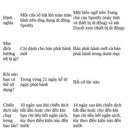
Một biểu ngữ trên Trang
Một cửa sổ bật lên toàn màn
Định
chủ của Spotify (máy tính
hình trên ứng dụng di động
nghĩa
và thiết bị di động) và tab
Spotify
Duyệt xem (thiết bị di động)
Mục
đích
Chỉ dành cho bản phát hành
Bản phát hành mới và bản
hướng
mới
phát hành trong danh mục
tới là gì?
Khi nào
bạn có
Trong vòng 21 ngày kể từ
Bất cứ lúc nào
thể sử
ngày phát hành
dụng?
Chiến
10 ngày sau khi chiến dịch
14 ngày sau khi chiến dịch
dịch này
bắt đầu hoặc cho đến khi
bắt đầu hoặc cho đến khi
chạy
bạn chi tiêu hết ngân sách,
bạn chi tiêu hết ngân sách,
trong
tùy theo điều kiện nào đến
tùy theo điều kiện nào đến
bao lâu?
trước
trước