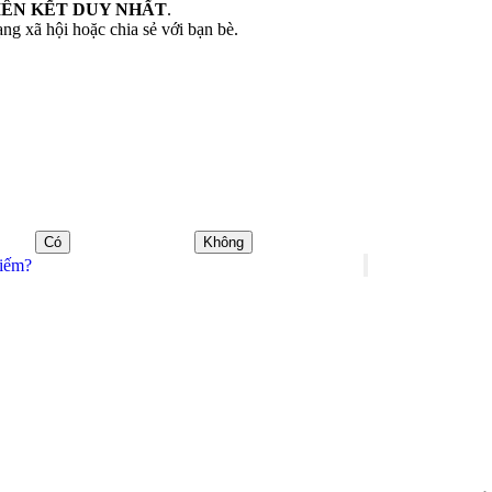
IÊN KẾT DUY NHẤT
.
ng xã hội hoặc chia sẻ với bạn bè.
Có
Không
kiếm?