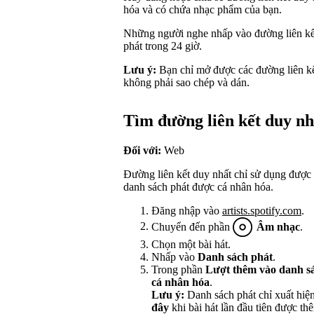
hóa và có chứa nhạc phẩm của bạn.
Những người nghe nhấp vào đường liên kết 
phát trong 24 giờ.
Lưu ý:
Bạn chỉ mở được các đường liên kế
không phải sao chép và dán.
Tìm đường liên kết duy nh
Đối với:
Web
Đường liên kết duy nhất chỉ sử dụng được 
danh sách phát được cá nhân hóa.
Đăng nhập vào
artists.spotify.com
.
Chuyển đến phần
Âm nhạc
.
Chọn một bài hát.
Nhấp vào
Danh sách phát
.
Trong phần
Lượt thêm vào danh s
cá nhân hóa
.
Lưu ý:
Danh sách phát chỉ xuất hiệ
đây
khi bài hát lần đầu tiên được th