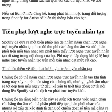
nghe hằng tháng chính xác sai lệch với các dữ liệu khác về đối
tượng.
Nếu sai lệch ở mức đáng kể, trang phát hành hoặc trang đối tượng
trong Spotify for Artists sẽ hiển thị thông báo cho bạn.
Tiền phạt lượt nghe trực tuyến nhân tạo
Spotify đã đưa ra một biện pháp răn đe nhằm ngăn chặn lượt nghe
trực tuyến nhân tạo, theo đó thu phí các hãng thu âm và nhà phân
phối trên mỗi bản nhạc khi phát hiện thấy lượt nghe trực tuyến nhân
tạo rõ ràng trong nội dung của họ. Phí này chỉ áp dụng khi tỷ lệ lượt
nghe trực tuyến nhân tạo trên mỗi bản nhạc đạt mức rất cao.
Tìm hiểu thêm về tiền phạt lượt nghe trực tuyến nhân tạo
Chúng tôi có thể ngăn chặn lượt nghe trực tuyến nhân tạo khi tình
trạng này xảy ra trên nền tảng của chúng tôi, nhưng ngành âm nhạc
sẽ tốt đẹp hơn nếu ngay từ đầu, kẻ xấu bị triệt tiêu động cơ tải nội
dung lên Spotify và các dịch vụ phát trực tuyến khác.
Chúng tôi tin rằng biện pháp này sẽ giúp ích trong việc ngăn chặn
các hãng thu âm và nhà phân phối tiếp tục phân phối nhạc của
những kẻ xấu đã xác định là đang cố chiếm đoạt số tiền mà đáng ra