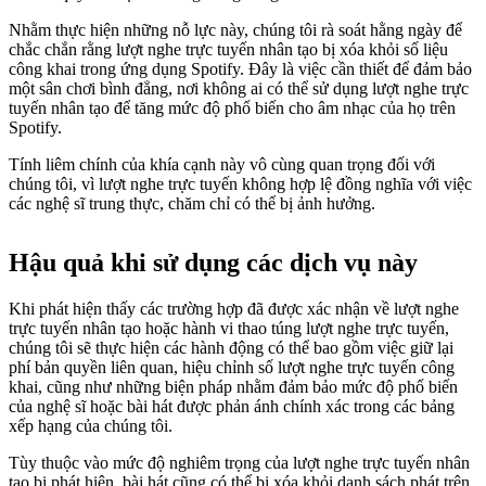
Nhằm thực hiện những nỗ lực này, chúng tôi rà soát hằng ngày để
chắc chắn rằng lượt nghe trực tuyến nhân tạo bị xóa khỏi số liệu
công khai trong ứng dụng Spotify. Đây là việc cần thiết để đảm bảo
một sân chơi bình đẳng, nơi không ai có thể sử dụng lượt nghe trực
tuyến nhân tạo để tăng mức độ phổ biến cho âm nhạc của họ trên
Spotify.
Tính liêm chính của khía cạnh này vô cùng quan trọng đối với
chúng tôi, vì lượt nghe trực tuyến không hợp lệ đồng nghĩa với việc
các nghệ sĩ trung thực, chăm chỉ có thể bị ảnh hưởng.
Hậu quả khi sử dụng các dịch vụ này
Khi phát hiện thấy các trường hợp đã được xác nhận về lượt nghe
trực tuyến nhân tạo hoặc hành vi thao túng lượt nghe trực tuyến,
chúng tôi sẽ thực hiện các hành động có thể bao gồm việc giữ lại
phí bản quyền liên quan, hiệu chỉnh số lượt nghe trực tuyến công
khai, cũng như những biện pháp nhằm đảm bảo mức độ phổ biến
của nghệ sĩ hoặc bài hát được phản ánh chính xác trong các bảng
xếp hạng của chúng tôi.
Tùy thuộc vào mức độ nghiêm trọng của lượt nghe trực tuyến nhân
tạo bị phát hiện, bài hát cũng có thể bị xóa khỏi danh sách phát trên