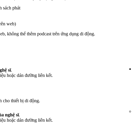
h sách phát
trên web)
eb, không thể thêm podcast trên ứng dụng di động.
ghệ sĩ
.
iệu hoặc dán đường liên kết.
 cho thiết bị di động.
a nghệ sĩ
.
iệu hoặc dán đường liên kết.