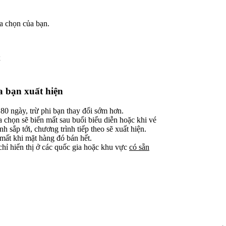
a chọn của bạn.
x
 bạn xuất hiện
180 ngày, trừ phi bạn thay đổi sớm hơn.
a chọn sẽ biến mất sau buổi biểu diễn hoặc khi vé
h sắp tới, chương trình tiếp theo sẽ xuất hiện.
mất khi mặt hàng đó bán hết.
hỉ hiển thị ở các quốc gia hoặc khu vực
có sẵn