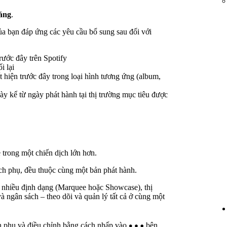
.
háng
.
ủa bạn đáp ứng các yêu cầu bổ sung sau đối với
rước đây trên Spotify
i lại
hiện trước đây trong loại hình tương ứng (album,
ày kể từ ngày phát hành tại thị trường mục tiêu được
 trong một chiến dịch lớn hơn.
ịch phụ, đều thuộc cùng một bản phát hành.
ho nhiều định dạng (Marquee hoặc Showcase), thị
và ngân sách – theo dõi và quản lý tất cả ở cùng một
ch phụ và điều chỉnh bằng cách nhấp vào
bên