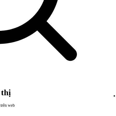
 thị
 trên web