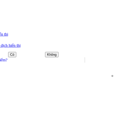
n thị
dịch hiển thị
Có
Không
kiếm?