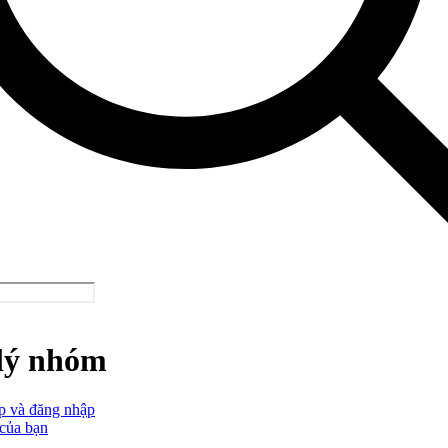
lý nhóm
p và đăng nhập
 của bạn