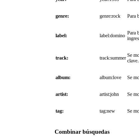
genre:
genre:rock
Para 
Para b
label:
label:domino
ingres
Se mo
track:
track:summer
clave.
album:
album:love
Se mo
artist:
artist:john
Se mos
tag:
tag:new
Se mo
Combinar búsquedas