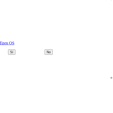
 Tizen OS
Sí
No