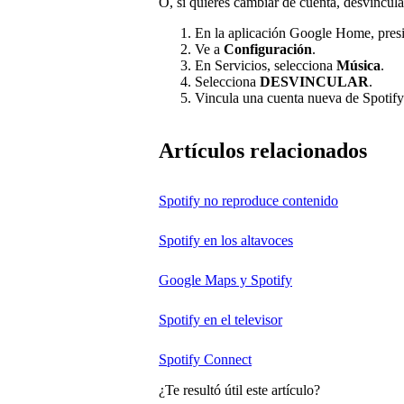
O, si quieres cambiar de cuenta, desvincula
En la aplicación Google Home, pre
Ve a
Configuración
.
En Servicios, selecciona
Música
.
Selecciona
DESVINCULAR
.
Vincula una cuenta nueva de Spotify
Artículos relacionados
Spotify no reproduce contenido
Spotify en los altavoces
Google Maps y Spotify
Spotify en el televisor
Spotify Connect
¿Te resultó útil este artículo?