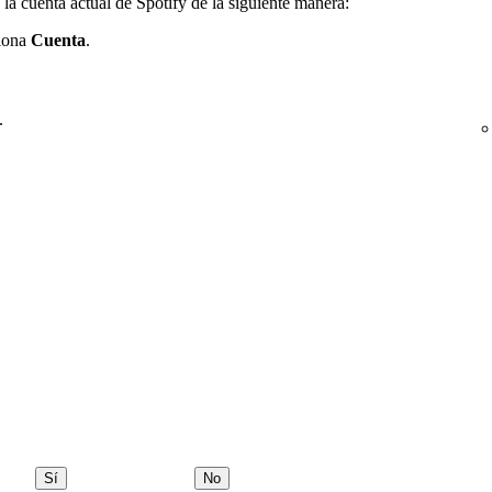
 la cuenta actual de Spotify de la siguiente manera:
siona
Cuenta
.
.
Sí
No