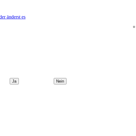
der änderst es
Ja
Nein